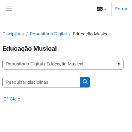
Ir para o conteúdo principal
Entrar
Painel lateral
Disciplinas
Repositório Digital
Educação Musical
Educação Musical
Categorias de disciplinas
Pesquisar disciplinas
Pesquisar disciplinas
2º Ciclo