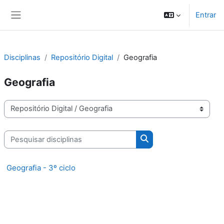
Ir para o conteúdo principal
Entrar
Painel lateral
Disciplinas
Repositório Digital
Geografia
Geografia
Categorias de disciplinas
Pesquisar disciplinas
Pesquisar disciplinas
Geografia - 3º ciclo