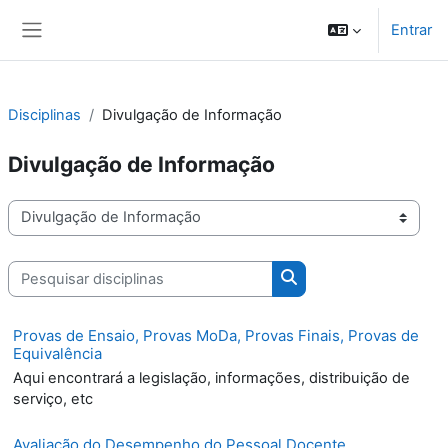
Ir para o conteúdo principal
Entrar
Painel lateral
Disciplinas
Divulgação de Informação
Divulgação de Informação
Categorias de disciplinas
Pesquisar disciplinas
Pesquisar disciplinas
Provas de Ensaio, Provas MoDa, Provas Finais, Provas de
Equivalência
Aqui encontrará a legislação, informações, distribuição de
serviço, etc
Avaliação do Desempenho do Pessoal Docente