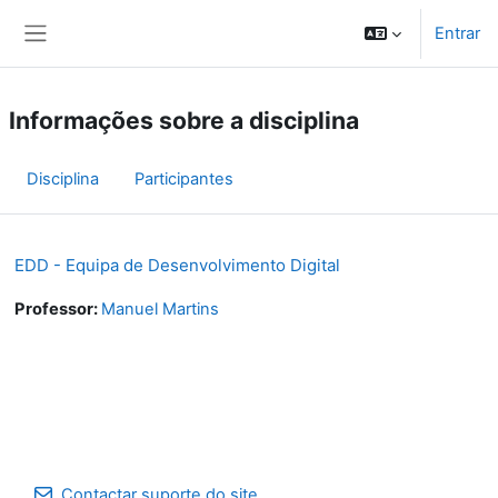
Ir para o conteúdo principal
Entrar
Painel lateral
Informações sobre a disciplina
Disciplina
Participantes
EDD - Equipa de Desenvolvimento Digital
Professor:
Manuel Martins
Contactar suporte do site